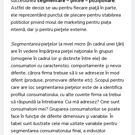
succesiunea
segmentare – ţintire – poziţionare
.
Astfel de decizii se iau pentru fiecare piaţă în parte,
ele reprezentând punctul de plecare pentru stabilirea
politicilor privind mixul de marketing pentru piața
internă, dar și pentru pieţele externe.
Segmentarea
pieţelor la nivel micro (în cadrul unei ţări)
are în vedere împărţirea pieţei naţionale în grupuri
(omogene în cadrul lor şi distincte între ele) de
consumatori cu caracteristici, comportamente şi nevoi
diferite, cărora firma trebuie să li se adreseze în mod
diferit (produse, promovare diferite etc). Scopul pentru
care are loc segmentarea pieţelor este de a identifica
profilul consumatorului, cu alte cuvinte firma va trebui
să răspundă la întrebarea: Cui mă adresez? Cine sunt
consumatorii mei? Gruparea consumatorilor se poate
face în funcţie de diferite dimensiuni şi variabile. În
tabel sunt ilustrate cele mai uzitate variabile pentru
segmentarea consumatorului final, a indivizilor.